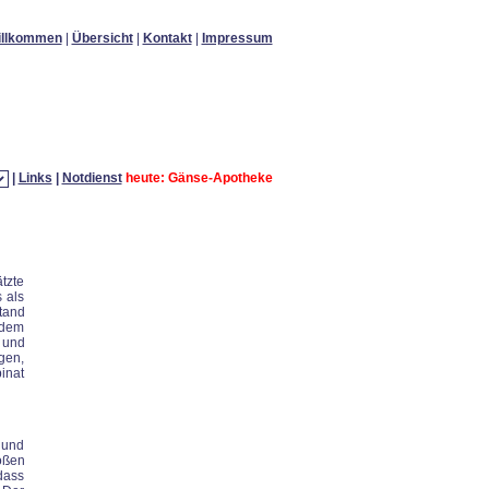
illkommen
|
Übersicht
|
Kontakt
|
Impressum
|
Links
|
Notdienst
heute: Gänse-Apotheke
ätzte
 als
tand
s dem
 und
gen,
inat
 und
oßen
dass