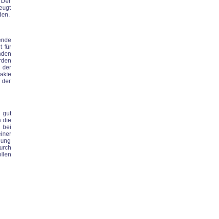
 Der
eugt
den.
ende
 für
nden
rden
 der
akte
 der
 gut
 die
 bei
iner
dung
urch
llen