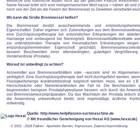
weibliche und männliche Blüten nicht auf der gleichen Pflanze vorkommen.
Name Nessel leitet sich vom indogermanischen Wort nazza = nähen ab und z
noch von der Zeit als die Fasern der Brennnessel zu Geweben verarbeitet wur
Wo kann die Große Brennnessel helfen?
Die Brennnessel besitzt ausschwemmende und entzündungshemm
Eigenschaften. Daher eigenen sich Zubereitungen aus dem Brennnesselkraut
eine Durchspülungstherapie bei entzündlichen Erkrankungen der ableite
Harnwege und vorbeugend bei Nierengrieß. Brennnesselblätterextrakte we
zur unterstützenden Therapie von rheumatischen Erkrankungen wegen
entzündungshemmenden Eigenschaft geschätzt, Brennnesselwurzelextr
bessern Beschwerden einer altersbedingten, gutartigen Vergrößerung
Vorsteherdrüse (Prostata).
Worauf ist unbedingt zu achten?
Arzneimittel aus Brennnesselblättern oder –wurzeln sind im Allgemeinen
verträglich. Eine Durchspülungstherapie darf nicht durchgeführt werden, wenn
Flüssigkeitsmenge krankheitsbedingt begrenzt werden muss, wie es z.B.
Herzschwäche oder Nierenkrankheiten der Fall ist. Die Beschwerden e
beginnenden benignen Prostatahyperplasie bessern sich durch die Anwen
von Brennnesselwurzelpräparaten. Da das Wachstum der Prostata jedoch d
die Anwendung unbeeinflusst bleibt, sind regelmäßige ärztliche Kontro
notwendig.
Quelle: http://www.heilpflanzen-suchmaschine.de
© Mit freundlicher Genehmigung von Hexal AG (www.hexal.de)
© 2001 - 2026 Falken - Apotheke Barrien,
Impressum
,
Datenschutzerklärung