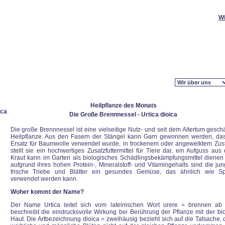
W
Heilpflanze des Monats
Die Große Brennnessel - Urtica dioica
Die große Brennnessel ist eine vielseitige Nutz- und seit dem Altertum gesch
Heilpflanze. Aus den Fasern der Stängel kann Garn gewonnen werden, das
Ersatz für Baumwolle verwendet wurde, in trockenem oder angewelktem Zus
stellt sie ein hochwertiges Zusatzfuttermittel für Tiere dar, ein Aufguss au
Kraut kann im Garten als biologisches Schädlingsbekämpfungsmittel dienen
aufgrund ihres hohen Protein-, Mineralstoff- und Vitamingehalts sind die jun
frische Triebe und Blätter ein gesundes Gemüse, das ähnlich wie Sp
verwendet werden kann.
Woher kommt der Name?
Der Name Urtica leitet sich vom lateinischen Wort urere = brennen ab
beschreibt die eindrucksvolle Wirkung bei Berührung der Pflanze mit der bl
Haut. Die Artbezeichnung dioica = zweihäusig bezieht sich auf die Tatsache, 